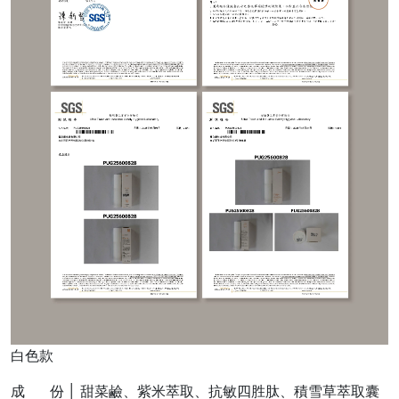
白色款
成 份 │ 甜菜鹼、紫米萃取、抗敏四胜肽、積雪草萃取囊