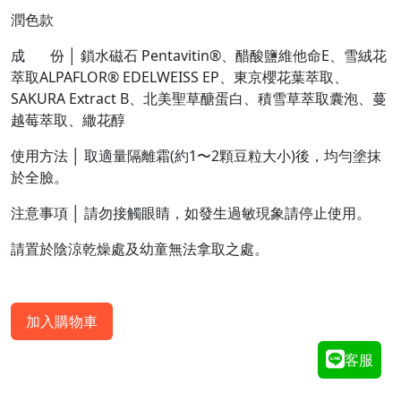
潤色款
成 份 │ 鎖水磁石 Pentavitin®、醋酸鹽維他命E、雪絨花
萃取ALPAFLOR® EDELWEISS EP、東京櫻花葉萃取、
SAKURA Extract B、北美聖草醣蛋白、積雪草萃取囊泡、蔓
越莓萃取、繖花醇
使用方法 │ 取適量隔離霜(約1〜2顆豆粒大小)後，均勻塗抹
於全臉。
注意事項 │ 請勿接觸眼睛，如發生過敏現象請停止使用。
請置於陰涼乾燥處及幼童無法拿取之處。
加入購物車
客服