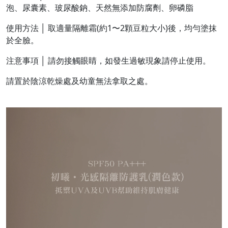
泡、尿囊素、玻尿酸鈉、天然無添加防腐劑、卵磷脂
使用方法 │ 取適量隔離霜(約1〜2顆豆粒大小)後，均勻塗抹
於全臉。
注意事項 │ 請勿接觸眼睛，如發生過敏現象請停止使用。
請置於陰涼乾燥處及幼童無法拿取之處。